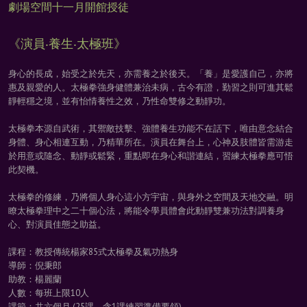
劇場空間十一月開館授徒
《演員‧養生‧太極班》
身心的長成，始受之於先天，亦需養之於後天。「養」是愛護自己，亦將
惠及親愛的人。太極拳強身健體兼治未病，古今有證，勤習之則可進其鬆
靜輕穩之境，並有怡情養性之效，乃性命雙修之動靜功。
太極拳本源自武術，其禦敵技擊、強體養生功能不在話下，唯由意念結合
身體、身心相連互動，乃精華所在。演員在舞台上，心神及肢體皆需游走
於用意或隨念、動靜或鬆緊，重點即在身心和諧連結，習練太極拳應可悟
此契機。
太極拳的修練，乃將個人身心這小方宇宙，與身外之空間及天地交融。明
瞭太極拳理中之二十個心法，將能令學員體會此動靜雙兼功法對調養身
心、對演員佳態之助益。
課程：教授傳統楊家85式太極拳及氣功熱身
導師：倪秉郎
助教：楊麗蘭
人數：每班上限10人
課節：共六個月 (25課，含1課練習準備要領)