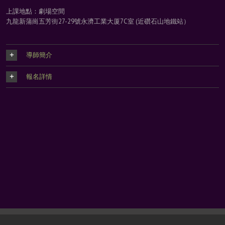
上課地點：劇場空間
九龍新蒲崗五芳街27-29號永濟工業大厦7C室 (近礸石山地鐵站）
導師簡介
報名詳情