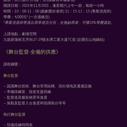
開課日期：2021年11月20日，逢星期六上午一節，每節一小時
時間：10：00-11：00 (戲劇愛好者班) 11：15-12：15 (專業演員班)
學費：4,000元* (一次過繳交)
*專業演員班學員出席率達百分百，全無缺席者，可獲10%學費退款。
上課地點：劇場空間
九龍新蒲崗五芳街27-29號永濟工業大厦7C室 (近礸石山地鐵站)
《舞台監督‧全備的供應》
課程綱要：
舞台監督
– 認識舞台技術、舞台管理結構、演出場地及週邊設施
– 準備排練室、技術支援排練
– 監督道具服裝佈景等進度
– 策劃及監督入台進度和指揮裝台等等
執行舞台監督
– 預備排練時間表