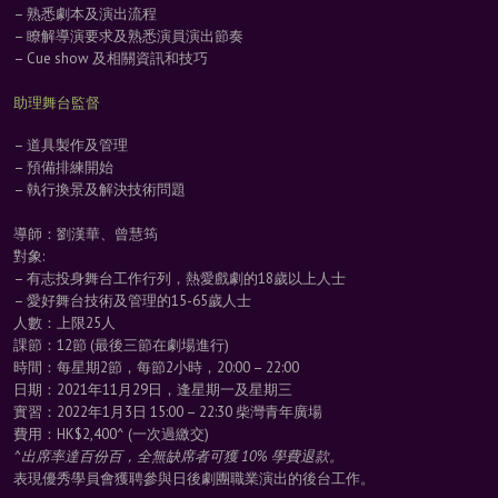
– 熟悉劇本及演出流程
– 瞭解導演要求及熟悉演員演出節奏
– Cue show 及相關資訊和技巧
助理舞台監督
– 道具製作及管理
– 預備排練開始
– 執行換景及解決技術問題
導師：劉漢華、曾慧筠
對象:
– 有志投身舞台工作行列，熱愛戲劇的18歲以上人士
– 愛好舞台技術及管理的15-65歲人士
人數：上限25人
課節：12節 (最後三節在劇場進行)
時間：每星期2節，每節2小時，20:00 – 22:00
日期：2021年11月29日，逢星期一及星期三
實習：2022年1月3日 15:00 – 22:30 柴灣青年廣場
費用：HK$2,400^ (一次過繳交)
^出席率達百份百，全無缺席者可獲 10% 學費退款。
表現優秀學員會獲聘參與日後劇團職業演出的後台工作。